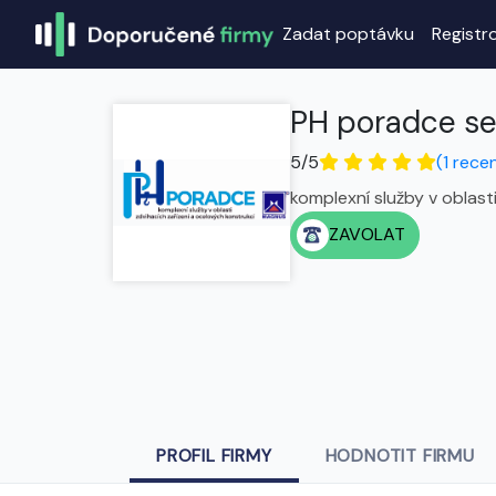
Zadat poptávku
Registr
PH poradce serv
5/5
(1 rece
komplexní služby v oblast
ZAVOLAT
PROFIL FIRMY
HODNOTIT FIRMU