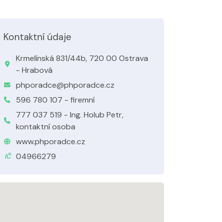
Kontaktní údaje
Krmelínská 831/44b, 720 00 Ostrava
- Hrabová
phporadce@phporadce.cz
596 780 107 - firemní
777 037 519 - Ing. Holub Petr,
kontaktní osoba
www.phporadce.cz
04966279
IČ