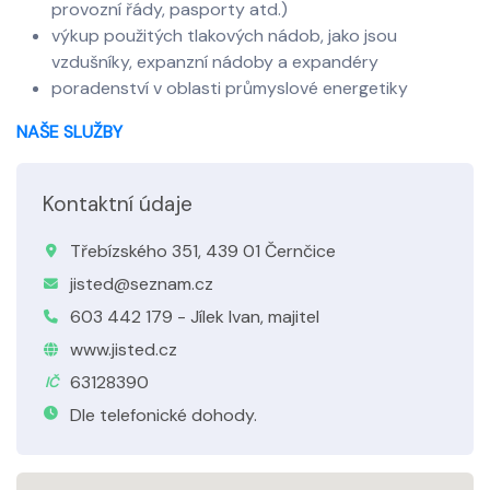
provozní řády, pasporty atd.)
výkup použitých tlakových nádob, jako jsou
vzdušníky, expanzní nádoby a expandéry
poradenství v oblasti průmyslové energetiky
NAŠE SLUŽBY
Kontaktní údaje
Třebízského 351, 439 01 Černčice
jisted@seznam.cz
603 442 179 - Jílek Ivan, majitel
www.jisted.cz
63128390
IČ
Dle telefonické dohody.